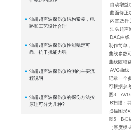
作稳定的体现
自动增益
曲面修正
汕超超声波探伤仪结构紧凑，电
内置25
路和工艺设计合理
汕头超声波
DAC曲线
汕超超声波探伤仪性能稳定可
制作简单
靠、抗干扰能力强
曲线参数
曲线随增
AVG曲线
汕超超声波探伤仪检测的主要流
程说明
记录一个
可根据参
图3 AV
汕超超声波探伤仪的探伤方法按
B扫描：
原理可分为几种?
扫描图形
图5 B扫
（厚度模