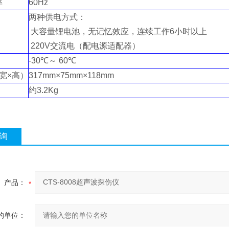
率
60Hz
两种供电方式：
大容量锂电池，无记忆效应，连续工作6小时以上
220V交流电（配电源适配器）
-30℃～ 60℃
宽×高）
317mm×75mm×118mm
约3.2Kg
询
产品：
的单位：