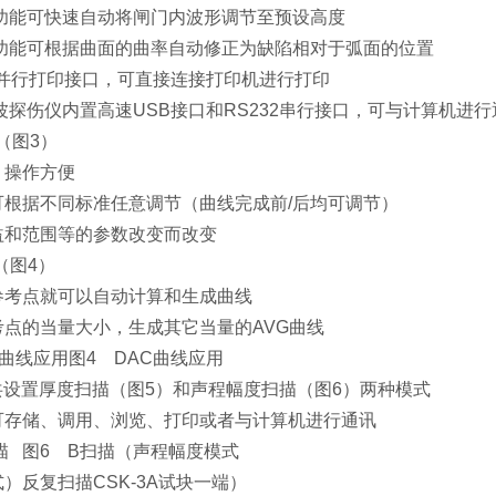
功能可快速自动将闸门内波形调节至预设高度
功能可根据曲面的曲率自动修正为缺陷相对于弧面的位置
针并行打印接口，可直接连接打印机进行打印
探伤仪内置高速USB接口和RS232串行接口，可与计算机进行
（图3）
，操作方便
可根据不同标准任意调节（曲线完成前/后均可调节）
益和范围等的参数改变而改变
（图4）
参考点就可以自动计算和生成曲线
考点的当量大小，生成其它当量的AVG曲线
G曲线应用
图4 DAC曲线应用
共设置厚度扫描（图5）和声程幅度扫描（图6）两种模式
可存储、调用、浏览、打印或者与计算机进行通讯
描
图6 B扫描（声程幅度模式
式）
反复扫描CSK-3A试块一端）