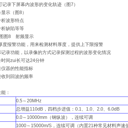
可记录下屏幕内波形的变化轨迹（图7）
号显示（图8）
分析波形特点
分析缺陷等等
图
图8 射频显示
小厚度报警功能，用来检测材料厚度，提供上下限报警
形记录功能，以录像的方式记录探测过程的波形变化情况
时间zui长可达24分钟
量仪器的性能指标
接收到回波的频率
性能：
0.5～20MHz
总增益110dB，四档步进值：0.1、1.0、2.0、6.0dB
0.0～10000mm（钢纵波），连续可调
1000～15000m/S，连续可调（内置21种常见材料声速