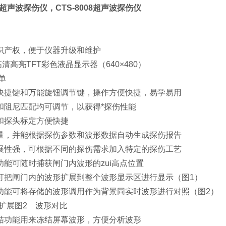
08超声波探伤仪，CTS-8008超声波探伤仪
：
识产权，便于仪器升级和维护
高清高亮TFT彩色液晶显示器（640×480）
单
快捷键和万能旋钮调节键，操作方便快捷，易学易用
和阻尼匹配均可调节，以获得*探伤性能
和探头标定方便快捷
量，并能根据探伤参数和波形数据自动生成探伤报告
展性强，可根据不同的探伤需求加入特定的探伤工艺
能可随时捕获闸门内波形的zui高点位置
可把闸门内的波形扩展到整个波形显示区进行显示（图1）
功能可将存储的波形调用作为背景同实时波形进行对照（图2）
扩展
图2 波形对比
结功能用来冻结屏幕波形，方便分析波形