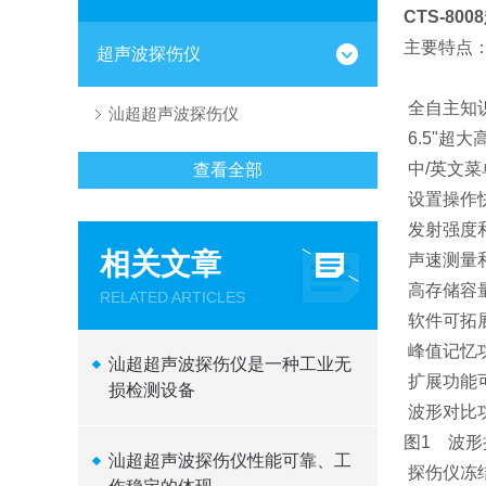
CTS-80
主要特点
超声波探伤仪
全自主知
汕超超声波探伤仪
6.5"超大
中/英文菜
查看全部
设置操作
发射强度
相关文章
声速测量
高存储容
RELATED ARTICLES
软件可拓
峰值记忆功
汕超超声波探伤仪是一种工业无
扩展功能
损检测设备
波形对比
图1 波形
汕超超声波探伤仪性能可靠、工
探伤仪冻