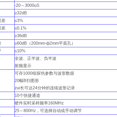
-20～3000uS
≥32dB
误差
≤3%
误差
≤0.1%
≥36dB
量
≥60dB（200mm-ф2mm平底孔）
平
≤10%
全波、正半波、负半波
射频显示
可存1000组探伤参数与波形数据
20幅B扫图形
zui长可达24分钟的连续波形记录
10个快捷通道
硬件实时采样频率160MHz
25～800Hz，可选择自动或手动调节