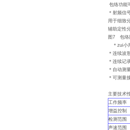
包络功能
＊射频信
用于细致
辅助定性
图7 包络
＊zui
＊连续波
＊连续记录
＊自动测
＊可测量
主要技术
工作频率
增益控制
检测范围
声速范围