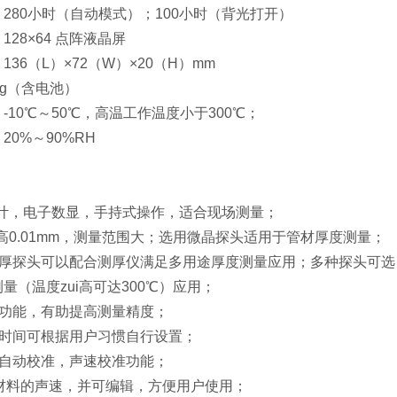
280小时（自动模式）；100小时（背光打开）
128×64 点阵液晶屏
136（L）×72（W）×20（H）mm
6g（含电池）
-10℃～50℃，高温工作温度小于300℃；
20%～90%RH
：
设计，电子数显，手持式操作，适合现场测量；
高0.01mm，测量范围大；选用微晶探头适用于管材厚度测量；
列测厚探头可以配合测厚仪满足多用途厚度测量应用；多种探头可
量（温度zui高可达300℃）应用；
检功能，有助提高测量精度；
机时间可根据用户习惯自行设置；
点自动校准，声速校准功能；
种材料的声速，并可编辑，方便用户使用；