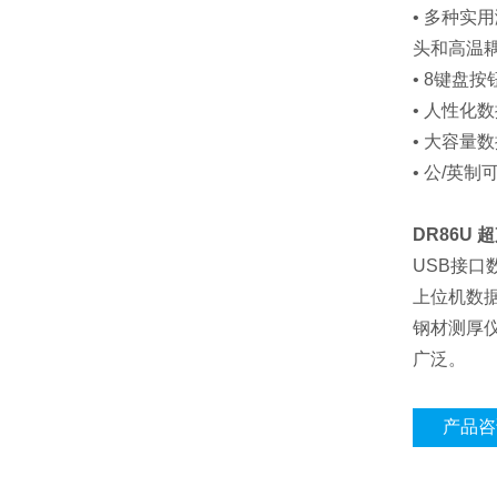
• 多种
头和高温
• 8键
• 人性
• 大容量
• 公/英
DR86U
USB接口
上位机数
钢材测厚仪
广泛。
产品咨