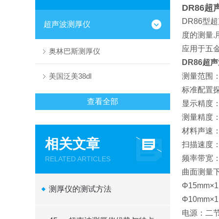
DR86
DR86
超声波测厚仪
度的测量
应用于五
奥林巴斯测厚仪
DR86超
美国泛美38dl
测量范围：
标准配置探头:
查看全部
显示精度：0
测量精度：±(
材料声速：5
相关文章
扫描速度：
频率带宽：
RELATED ARTICLES
曲面测量
Φ15mm×
测厚仪的测试方法
Φ10mm×
电源：二节