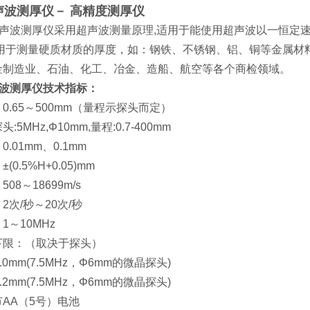
超声波测厚仪－ 高精度测厚仪
型超声波测厚仪采用超声波测量原理,适用于能使用超声波以一恒定
.用于测量硬质材质的厚度，如：钢铁、不锈钢、铝、铜等金属材
金制造业、石油、化工、冶金、造船、航空等各个商检领域。
声波测厚仪技术指标：
0.65～500mm（量程示探头而定）
5MHz,Φ10mm,量程:0.7-400mm
.01mm、0.1mm
0.5%H+0.05)mm
08～18699m/s
2次/秒～20次/秒
1～10MHz
下限：（取决于探头）
1.0mm(7.5MHz，Φ6mm的微晶探头)
1.2mm(7.5MHz，Φ6mm的微晶探头)
AA（5号）电池