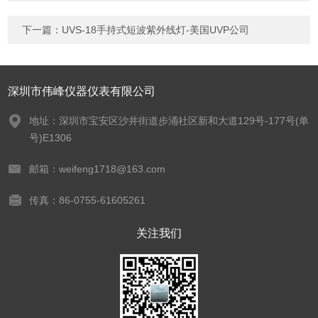
下一篇：
UVS-18手持式短波紫外线灯-美国UVP公司
深圳市伟峰仪器仪表有限公司
地址：深圳市宝安区沙井街道步涌社区新和大道129号-177号(单
号)E1306
邮箱：weifeng1718@163.com
传真：86-0755-61605261
关注我们