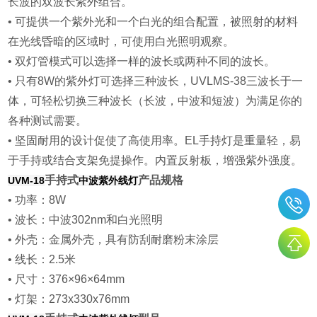
长波的双波长紫外组合。
• 可提供一个紫外光和一个白光的组合配置，被照射的材料
在光线昏暗的区域时，可使用白光照明观察。
• 双灯管模式可以选择一样的波长或两种不同的波长。
• 只有8W的紫外灯可选择三种波长，UVLMS-38三波长于一
体，可轻松切换三种波长（长波，中波和短波）为满足你的
各种测试需要。
• 坚固耐用的设计促使了高使用率。EL手持灯是重量轻，易
于手持或结合支架免提操作。内置反射板，增强紫外强度。
手持式
产品规格
UVM-18
中波紫外线灯
• 功率：8W
• 波长：中波302nm和白光照明
• 外壳：金属外壳，具有防刮耐磨粉末涂层
• 线长：2.5米
• 尺寸：376×96×64mm
• 灯架：273x330x76mm