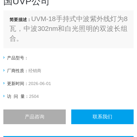
国UVP公司
UVM-18手持式中波紫外线灯为8
简要描述：
瓦，中波302nm和白光照明的双波长组
合。
金属外壳，具有坚固耐用，耐挤压等特
产品型号：
点，EL手持紫外灯有单个波长和多种波
厂商性质：
经销商
长组合可选择。
更新时间：
2026-06-01
访 问 量：
2504
产品咨询
联系我们