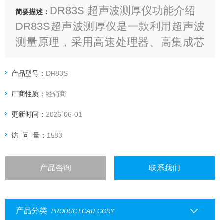
DR83S 超声波测厚仪功能介绍
简要描述：
DR83S超声波测厚仪是一款利用超声波
测量原理，采用高速处理器、高集成芯
片设计，实现便携式、无损、快速、精
准地测量多种材料厚度及声速的高精度
产品型号：
DR83S
便携式测厚仪。能以恒定速度穿透物体
厂商性质：
经销商
且产生反射波的材料都可以使用。
更新时间：
2026-06-01
访 问 量：
1583
产品咨询
联系我们
产品分类
PRODUCT CATEGORY