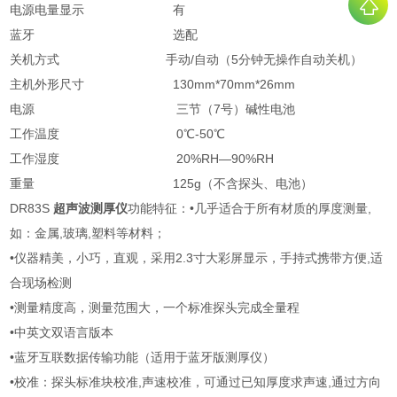
电源电量显示
有
蓝牙
选配
关机方式
手动/自动（5分钟无操作自动关机）
主机外形尺寸
130mm*70mm*26mm
电源
三节（7号）碱性电池
工作温度
0℃-50℃
工作湿度
20%RH—90%RH
重量
125g（不含探头、电池）
DR83S
超声波测厚仪
功能特征：
•几乎适合于所有材质的厚度测量,
如：金属,玻璃,塑料等材料；
•仪器精美，小巧，直观，采用2.3寸大彩屏显示，手持式携带方便,适
合现场检测
•测量精度高，测量范围大，一个标准探头完成全量程
•中英文双语言版本
•蓝牙互联数据传输功能（适用于蓝牙版测厚仪）
•校准：探头标准块校准,声速校准，可通过已知厚度求声速,通过方向