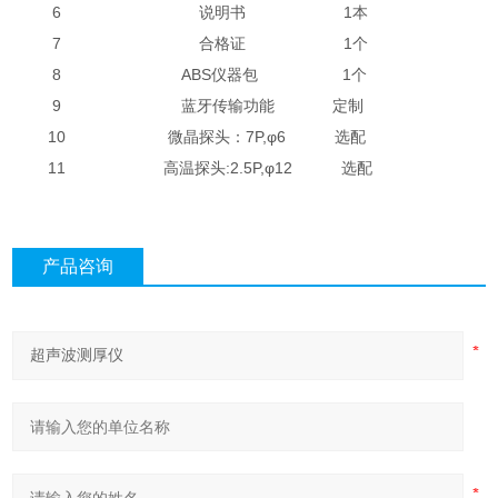
6
说明书
1本
7
合格证
1个
8
ABS仪器包
1个
9
蓝牙传输功能
定制
10
微晶探头：7P,φ6
选配
11
高温探头:2.5P,φ12
选配
产品咨询