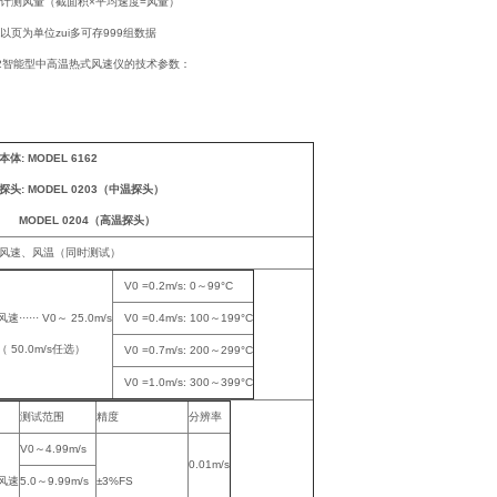
以计测风量（截面积×平均速度=风量）
以页为单位zui多可存999组数据
6162智能型中高温热式风速仪的技术参数：
本体: MODEL 6162
探头: MODEL 0203（中温探头）
MODEL 0204（高温探头）
风速、风温（同时测试）
V0 =0.2m/s: 0～99°C
风速······ V0～ 25.0m/s
V0 =0.4m/s: 100～199°C
（ 50.0m/s任选）
V0 =0.7m/s: 200～299°C
V0 =1.0m/s: 300～399°C
测试范围
精度
分辨率
V0～4.99m/s
0.01m/s
风速
5.0～9.99m/s
±3%FS