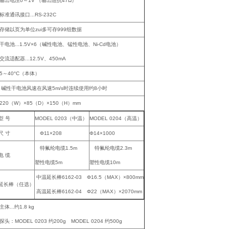
输出电压0～1V （输出阻抗47Ω）
标准通讯接口...RS-232C
存储以页为单位zui多可存999组数据
干电池...1.5V×6（碱性电池、锰性电池、Ni-Cd电池）
交流适配器...12.5V、450mA
5～40°C（本体）
碱性干电池风速在风速5m/s时连续使用约8小时
220（W）×85（D）×150（H）mm
型 号
MODEL 0203（中温）
MODEL 0204（高温）
尺 寸
Φ11×208
Φ14×1000
特氟纶电缆1.5m
特氟纶电缆2.3m
电 缆
塑性电缆5m
塑性电缆10m
中温延长棒6162-03 Φ16.5（MAX）×800mm
延长棒（任选）
高温延长棒6162-04 Φ22（MAX）×2070mm
主体...约1.8 kg
探头：MODEL 0203 约200g MODEL 0204 约500g