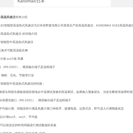
Kanomax/日本
62高温风速仪
简单介绍
6162智能型高温热式风速仪为日本加野麦克斯公司原装生产的高温风速仪，KANOMAX 6162高温风速仪配
162高温热式风速仪 的详细介绍
162智能型中高温热式风速仪
互换并可配高温延长棒
大值·zui小值·风量
（RS-232C）、模拟输出端子及远程端子
、钢铁、石化、节能等行业
162智能型中高温热式风速仪的性能：
更换探头和探头模板就很容易地从中温测试变换到高温测试，如果购入预备探头，当发生断线等故障时就
标准通讯接口（RS-232C），模拟输出端子及远程端子
有平均值计测、间隔采样计测及风量计测三种程序，接通电源、运算式后，即可进入计测预备状态
以计测zui大、zui小、平均值
：可以按设定的时间间隔进行测试数据的采集