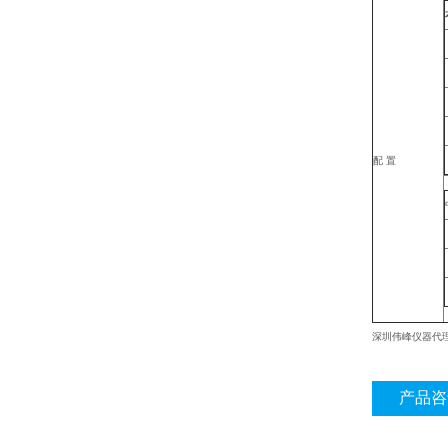
配 置
深圳伟峰仪器代
产品咨