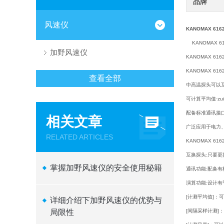
品牌
风速仪
KANOMAX 61
KANOMAX 
加野风速仪
KANOMAX 6
KANOMAX 6
查看全部
中高温探头可以
可计算平均值·zui
配备标准通讯接口
相关文章
广泛应用于电力
RELATED ARTICLES
KANOMAX 6
互换探头:只要
掌握加野风速仪的安全使用秘籍
通讯功能:配备有
演算功能:设计
[计测平均值]：可
详细介绍下加野风速仪的优势与
局限性
[间隔采样计测]