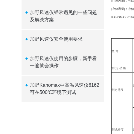
[计测风量]：可
[存储容量]：存储
加野风速仪经常遇见的一些问题
KANOMAX 
及解决方案
加野风速仪安全使用要求
型 号
加野风速仪使用的步骤，新手看
一遍就会操作
测 定 功 能
加野Kanomax中高温风速仪6162
测定范围
可在500℃环境下测试
测试精度