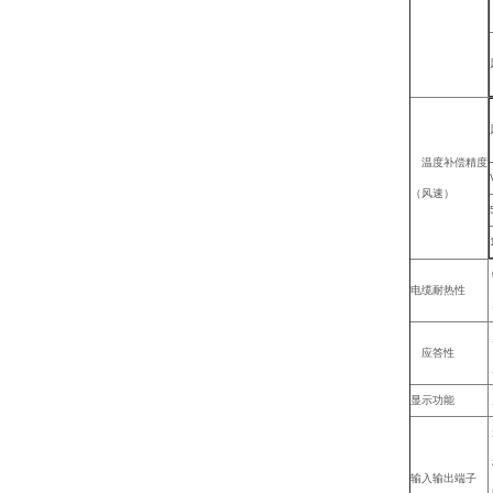
温度补偿精度
（风速）
电缆耐热性
应答性
显示功能
输入输出端子