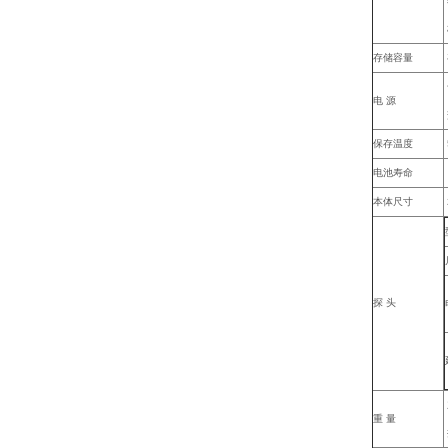
存储容量
电 源
保存温度
电池寿命
本体尺寸
探 头
重 量