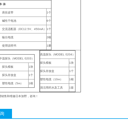
本 体
肩挂皮带
1个
碱性干电池
6个
交流适配器（DC12.5V、450mA）
1个
输出电缆
2根
使用说明书
1册
高温探头（MODEL 0204）
中温探头（MODEL 0203）
探头模板
1块
探头模板
1块
探头存放盒
1个
探头存放盒
1个
塑性电缆（10m）
1根
塑性电缆（5m）
1根
清洁用药水及工具
1套
理销售和维修日本加野
，咨询！
询