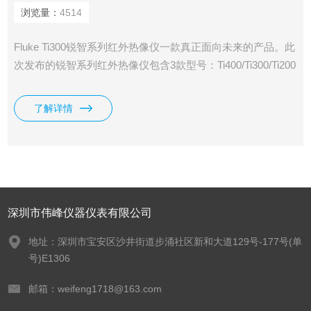
浏览量：
4514
Fluke Ti300锐智系列红外热像仪一款真正面向未来的产品。此
次发布的锐智系列红外热像仪包含3款型号：Ti400/Ti300/Ti200
红外热像仪。秉承不断创新理念的福禄克公司*将现代生活中
的各种新技术*地融入红外热像仪
了解详情
深圳市伟峰仪器仪表有限公司
地址：深圳市宝安区沙井街道步涌社区新和大道129号-177号(单
号)E1306
邮箱：weifeng1718@163.com