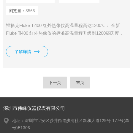
浏览量：
3565
福禄克Fluke Ti400 红外热像仪高温量程高达1200℃： 全新
Fluke Ti400 红外热像仪的标准高温量程升级到1200摄氏度，
不用另行加配高温选件，-20℃至1200℃一气呵成！满足更多
测量需求
了解详情
下一页
末页
深圳市伟峰仪器仪表有限公司
地址：深圳市宝安区沙井街道步涌社区新和大道129号-177号(单
号)E1306