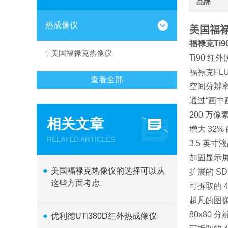
品牌
热成像仪
美国福禄克
福禄克Ti9
美国福禄克热像仪
Ti90 
福禄克FLU
查看全部
空间分辨率
通过“画中画
200 万
相关文章
增大 32
RELATED ARTICLES
3.5 英寸
加固显示
美国福禄克热像仪的选择可以从
扩展的 S
这些方面考虑
可拆取的 4
超凡的图像
80x80 分
优利德UTi380D红外热成像仪