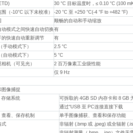
TD)
30 °C 目标温度时，≤ 0.10 °C (100 mK
围（-10°C 以下未校准）
-20 °C 至 +250 °C(-4 °F to +482 °F)
围
顺畅的自动和手动缩放
自动模式之间快速自动切换
有
下的快速自动重新调节
有
围（手动模式下）
2.5 °C
围（自动模式下）
5 °C
照相机（可见光）
2 百万像素工业级性能
仅 9 Hz
和图像捕捉
D 存储系统
可拆取的 4GB SD 内存卡和 8 GB
通过“USB 至 PC连接直接下载
、查看、保存机制
单手图像捕获、查看和保存功能
格式
非辐射 (.bmp 或 .jpeg) 或全辐射 (.is
非辐射测量（.bmp、.jpg）文件