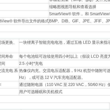
缩略图视图导航和查看选择
SmartView® 软件， 和 Smart
rtView® 软件导出文件的格式
BMP、DIB、GIF、JPE、JFIF、JP
现场更换、
一块锂离子智能充电电池，通过五格 LED 显示来指
时间寿命
每个电池组可连续使用四小时以上（假设 LCD 亮度为
时间
2.5 小时*充电
流充电 系
热像仪内充。交流电压适配器，9 Hz 机型中随附可选双槽交
Hz），或可选 12 V 汽车充电适配器。
作
通过随附电源（110 VAC 至 220 VAC，50/6
用户可选睡眠和关机模式