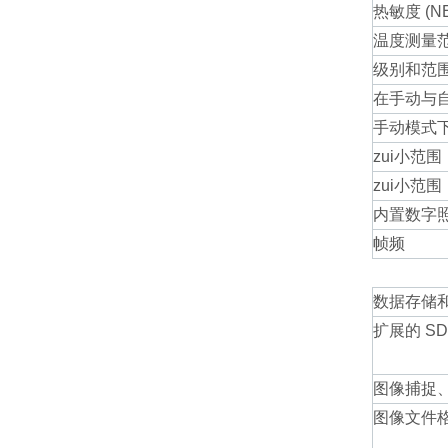
热敏度 (NE
温度测量范
级别和范
在手动与
手动模式
zui小范
zui小范
内置数字
帧频
数据存储
扩展的 S
图像捕捉
图像文件