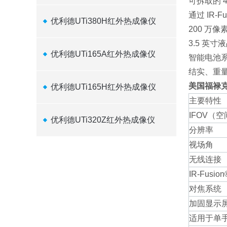
可拆取的 4
通过 IR-
优利德UTi380H红外热成像仪
200 万
3.5 英寸
优利德UTi165A红外热成像仪
智能电池系
结实、重
美国福禄克F
优利德UTi165H红外热成像仪
主要特性
IFOV（
优利德UTi320Z红外热成像仪
分辨率
视场角
无线连接
IR-Fusio
对焦系统
加固显示
适用于单