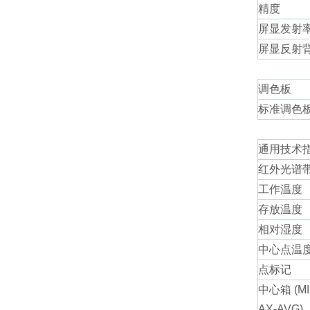
精度
屏显发射
屏显反射
调色板
标准调色
通用技术
红外光谱
工作温度
存放温度
相对湿度
中心点温
点标记
中心箱 (MI
AX-AVG)