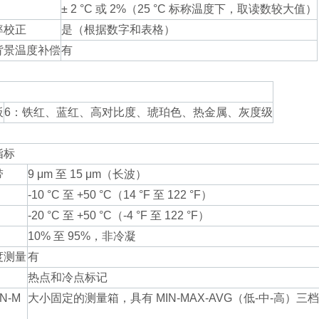
± 2 °C 或 2%（25 °C 标称温度下，取读数较大值）
率校正
是（根据数字和表格）
背景温度补偿
有
板
6：铁红、蓝红、高对比度、琥珀色、热金属、灰度级
指标
带
9 μm 至 15 μm（长波）
-10 °C 至 +50 °C（14 °F 至 122 °F）
-20 °C 至 +50 °C（-4 °F 至 122 °F）
10% 至 95%，非冷凝
度测量
有
热点和冷点标记
N-M
大小固定的测量箱，具有 MIN-MAX-AVG（低-中-高）三