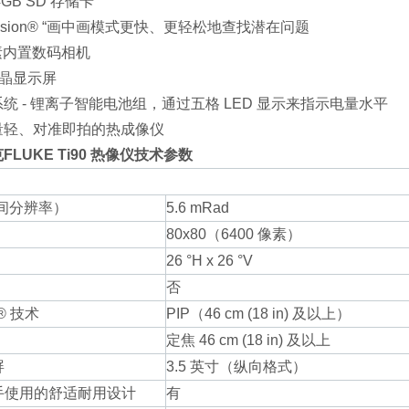
GB SD 存储卡
Fusion® “画中画模式更快、更轻松地查找潜在问题
像素内置数码相机
液晶显示屏
统 - 锂离子智能电池组，通过五格 LED 显示来指示电量水平
量轻、对准即拍的热成像仪
LUKE Ti90 热像仪技术参数
空间分辨率）
5.6 mRad
80x80（6400 像素）
26 °H x 26 °V
否
n® 技术
PIP（46 cm (18 in) 及以上）
定焦 46 cm (18 in) 及以上
屏
3.5 英寸（纵向格式）
手使用的舒适耐用设计
有